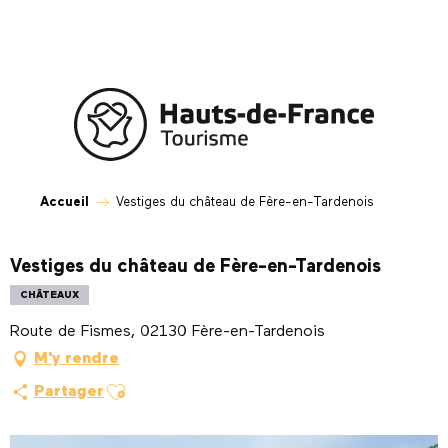
Aller
au
contenu
principal
Accueil
Vestiges du château de Fère-en-Tardenois
Vestiges du château de Fère-en-Tardenois
CHÂTEAUX
Route de Fismes, 02130 Fère-en-Tardenois
M'y rendre
Ajouter aux favoris
Partager