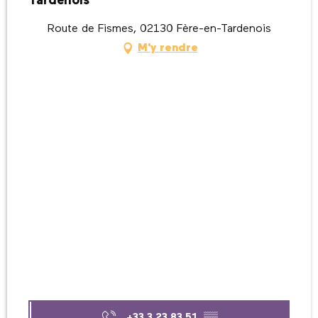
Tardenois
Route de Fismes, 02130 Fère-en-Tardenois
M'y rendre
+33 3 23 83 51
▒▒