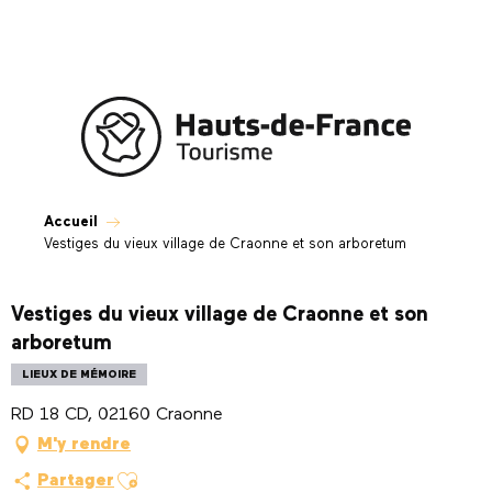
Aller
au
contenu
principal
Accueil
Vestiges du vieux village de Craonne et son arboretum
Vestiges du vieux village de Craonne et son
arboretum
LIEUX DE MÉMOIRE
RD 18 CD, 02160 Craonne
M'y rendre
Ajouter aux favoris
Partager