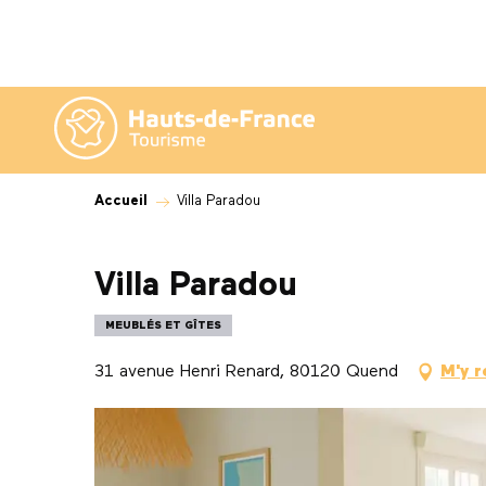
Aller
au
contenu
principal
Accueil
Villa Paradou
Villa Paradou
MEUBLÉS ET GÎTES
31 avenue Henri Renard, 80120 Quend
M'y 