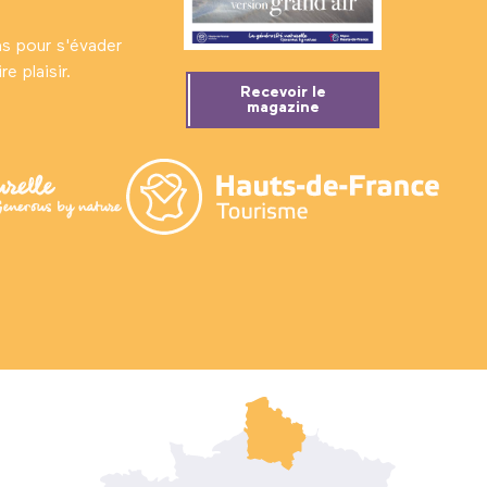
ns pour s'évader
e plaisir.
Recevoir le
magazine