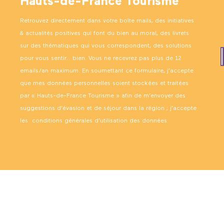
Hauts-de-France Tourisme
Retrouvez directement dans votre boîte mails, des initiatives
& actualités positives qui font du bien au moral, des livrets
sur des thématiques qui vous correspondent, des solutions
pour vous sentir… bien. Vous ne recevrez pas plus de 12
emails/an maximum. En soumettant ce formulaire, j’accepte
que mes données personnelles soient stockées et traitées
par « Hauts-de-France Tourisme » afin de m’envoyer des
suggestions d’évasion et de séjour dans la région ; j’accepte
les
conditions générales d’utilisation des données
.