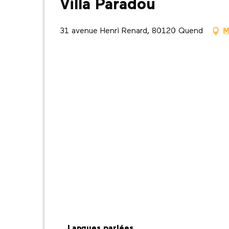
Villa Paradou
31 avenue Henri Renard, 80120 Quend
M
Langues parlées
Langues parlées