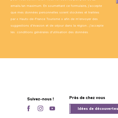
emails/an maximum. En soumettant ce formulaire, j’accepte
que mes données personnelles soient stockées et traitées
par « Hauts-de-France Tourisme » afin de m’envoyer des
suggestions d’évasion et de séjour dans la région ; j’accepte
les
conditions générales d’utilisation des données
.
Près de chez vous
Suivez-nous !
Idées de découverte