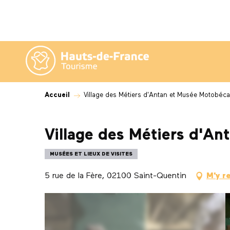
Aller
au
contenu
principal
Accueil
Village des Métiers d'Antan et Musée Motobéc
Village des Métiers d'A
MUSÉES ET LIEUX DE VISITES
5 rue de la Fère, 02100 Saint-Quentin
M'y r