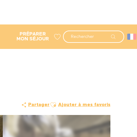
PRÉPARER
Recherche
MON SÉJOUR
Voir les favoris
Ajouter aux favoris
Partager
Ajouter à mes favoris