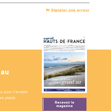
Signaler une erreur
 au
ns pour s'évader
e plaisir.
Recevoir le
magazine