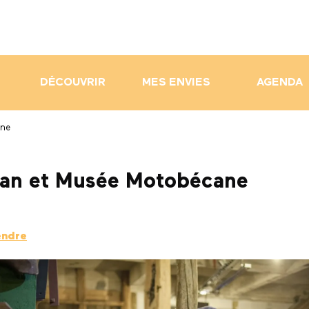
DÉCOUVRIR
MES ENVIES
AGENDA
ane
ntan et Musée Motobécane
endre