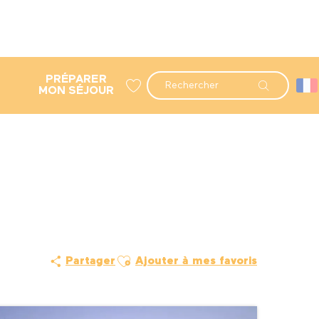
PRÉPARER
Recherche
MON SÉJOUR
Voir les favoris
Ajouter aux favoris
Partager
Ajouter à mes favoris