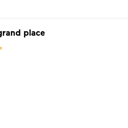
grand place
e