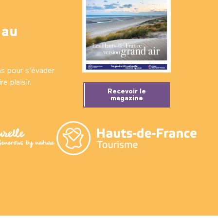
 au
ns pour s'évader
e plaisir.
Recevoir le
magazine