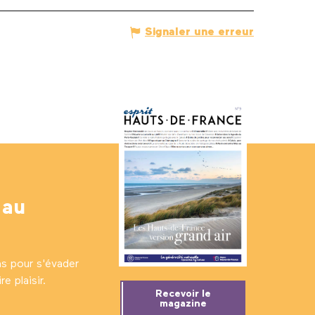
Signaler une erreur
 au
ns pour s'évader
e plaisir.
Recevoir le
magazine