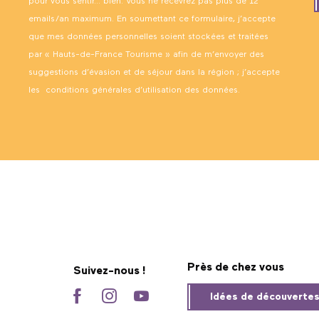
pour vous sentir… bien. Vous ne recevrez pas plus de 12
emails/an maximum. En soumettant ce formulaire, j’accepte
que mes données personnelles soient stockées et traitées
par « Hauts-de-France Tourisme » afin de m’envoyer des
suggestions d’évasion et de séjour dans la région ; j’accepte
les
conditions générales d’utilisation des données
.
Près de chez vous
Suivez-nous !
Idées de découverte