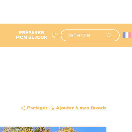
PRÉPARER
Recherche
MON SÉJOUR
Voir les favoris
Ajouter aux favoris
Partager
Ajouter à mes favoris