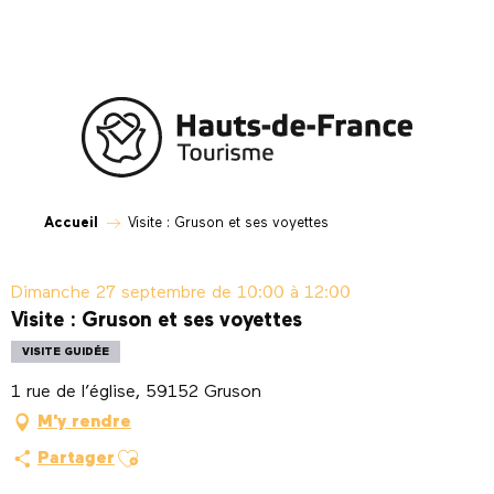
Aller
au
contenu
principal
Accueil
Visite : Gruson et ses voyettes
Dimanche 27 septembre de 10:00 à 12:00
Visite : Gruson et ses voyettes
VISITE GUIDÉE
1 rue de l’église, 59152 Gruson
M'y rendre
Ajouter aux favoris
Partager