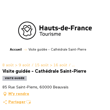
Aller
au
contenu
principal
Accueil
Visite guidée - Cathédrale Saint-Pierre
8 août > 9 août / 15 août > 16 août / ...
Visite guidée - Cathédrale Saint-Pierre
VISITE GUIDÉE
85 Rue Saint-Pierre, 60000 Beauvais
M'y rendre
Ajouter aux favoris
Partager