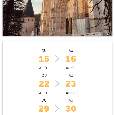
Ouverture et coordonnées
DU
AU
15
16
AOÛT
AOÛT
DU
AU
22
23
AOÛT
AOÛT
DU
AU
29
30