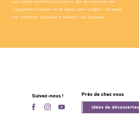
par « Hauts-de-France Tourisme » afin de m’envoyer des
suggestions d’évasion et de séjour dans la région ; j’accepte
les
conditions générales d’utilisation des données
.
Près de chez vous
Suivez-nous !
Idées de découverte