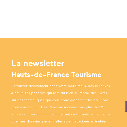
La newsletter
Hauts-de-France Tourisme
Retrouvez directement dans votre boîte mails, des initiatives
& actualités positives qui font du bien au moral, des livrets
sur des thématiques qui vous correspondent, des solutions
pour vous sentir… bien. Vous ne recevrez pas plus de 12
emails/an maximum. En soumettant ce formulaire, j’accepte
que mes données personnelles soient stockées et traitées