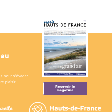
 au
ns pour s'évader
e plaisir.
Recevoir le
magazine