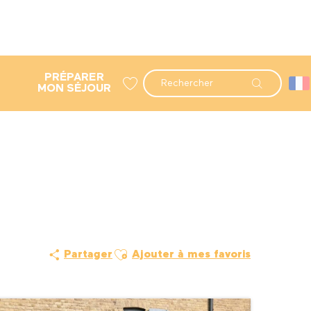
PRÉPARER
Recherche
MON SÉJOUR
Voir les favoris
Ajouter aux favoris
Partager
Ajouter à mes favoris