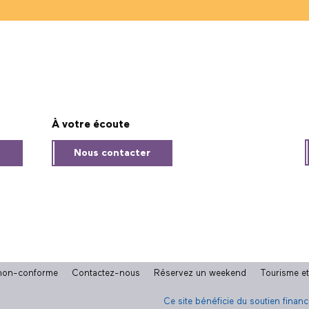
À votre écoute
s
Nous contacter
: non-conforme
Contactez-nous
Réservez un weekend
Tourisme e
Ce site bénéficie du soutien finan