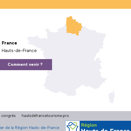
France
Hauts-de-France
Comment venir ?
t congrès
hautsdefrancetourisme.pro
cier de la Région Hauts-de-France