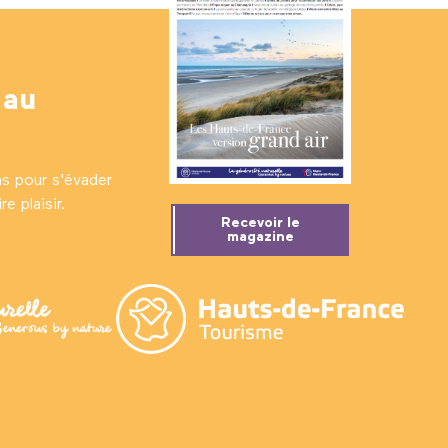
 au
ns pour s'évader
e plaisir.
Recevoir le
magazine