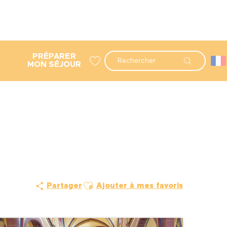
PRÉPARER
Recherche
MON SÉJOUR
Voir les favoris
Ajouter aux favoris
Partager
Ajouter à mes favoris