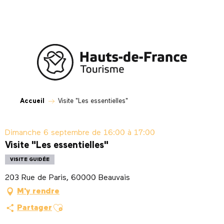
Aller
au
contenu
principal
Accueil
Visite "Les essentielles"
Dimanche 6 septembre de 16:00 à 17:00
Visite "Les essentielles"
VISITE GUIDÉE
203 Rue de Paris, 60000 Beauvais
M'y rendre
Ajouter aux favoris
Partager