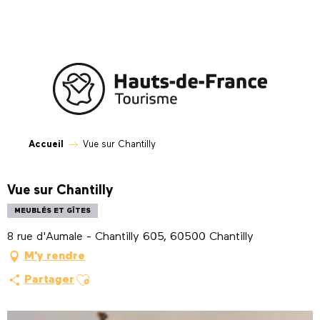
Aller
au
contenu
principal
Accueil
Vue sur Chantilly
Vue sur Chantilly
MEUBLÉS ET GÎTES
8 rue d'Aumale - Chantilly 605, 60500 Chantilly
M'y rendre
Ajouter aux favoris
Partager