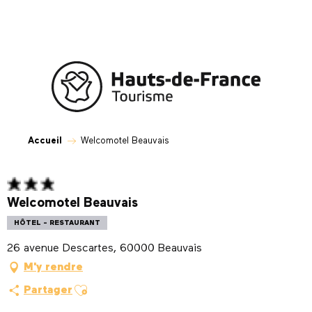
Aller
au
contenu
principal
Accueil
Welcomotel Beauvais
Welcomotel Beauvais
HÔTEL - RESTAURANT
26 avenue Descartes, 60000 Beauvais
M'y rendre
Ajouter aux favoris
Partager