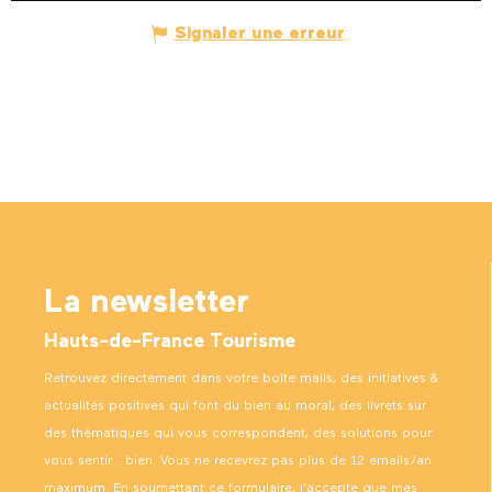
Signaler une erreur
La newsletter
Hauts-de-France Tourisme
Retrouvez directement dans votre boîte mails, des initiatives &
actualités positives qui font du bien au moral, des livrets sur
des thématiques qui vous correspondent, des solutions pour
vous sentir… bien. Vous ne recevrez pas plus de 12 emails/an
maximum. En soumettant ce formulaire, j’accepte que mes