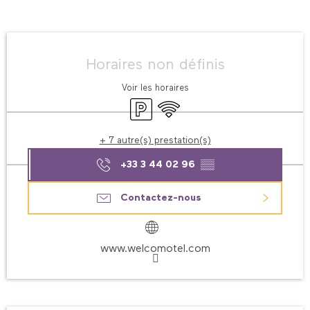
Ouverture et coordonnées
Horaires non définis
Voir les horaires
Parking
WiFi
+ 7 autre(s) prestation(s)
+33 3 44 02 96
▒▒
Contactez-nous
www.welcomotel.com