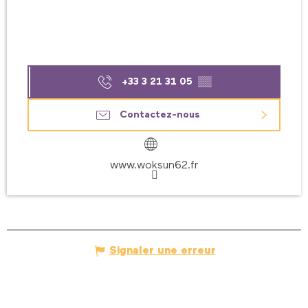
+33 3 21 31 05
▒▒
Contactez-nous
www.woksun62.fr
Signaler une erreur