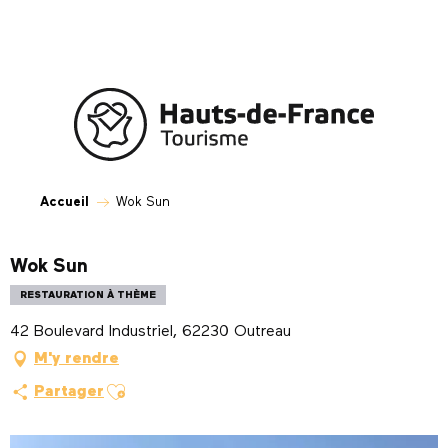
Aller
au
contenu
principal
Accueil
Wok Sun
Wok Sun
RESTAURATION À THÈME
42 Boulevard Industriel, 62230 Outreau
M'y rendre
Ajouter aux favoris
Partager