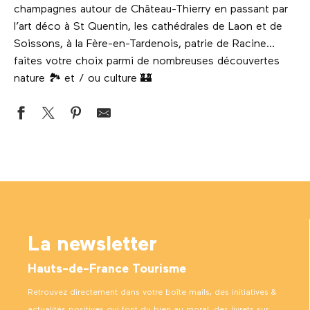
champagnes autour de Château-Thierry en passant par
l’art déco à St Quentin, les cathédrales de Laon et de
Soissons, à la Fère-en-Tardenois, patrie de Racine…
faites votre choix parmi de nombreuses découvertes
nature 🏞 et / ou culture 🏰
La Pierre Frite
La forêt domaniale de Saint-Gobain
Le Domaine de la Solitude
Le site du Fort de la Malmaison sur le Chemin des Dames
Aisne-Marne American Cemetery and Memorial
La newsletter
Château de Condé, demeure des Princes
Chapelle-Mémorial du Chemin des Dames, Nécropole nationa
Hauts-de-France Tourisme
Donjon et parc du château de Vic-sur-Aisne
Musée de Vassogne, Centre historique du Monde du Travail
Retrouvez directement dans votre boîte mails, des initiatives &
Abbaye de Vauclair
actualités positives qui font du bien au moral, des livrets sur