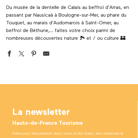
Du musée de la dentelle de Calais au beffroi d’Arras, en
passant par Nausicaà à Boulogne-sur-Mer, au phare du
Touquet, au marais d’Audomarois à Saint-Omer, au
beffroi de Béthune,… faites votre choix parmi de
nombreuses découvertes nature 🏞 et / ou culture 🏰
Crypte de la Basilique Notre-Dame
La source de la Lys
MONUMENT A LA MEMOIRE DES NEO-ZELANDAIS
Parcours pédestre la forestière
Histoire d'Abeille
La newsletter
L'Espace de Douvrin-le-Marais
Cimetière militaire Tchécoslovaque et le Mémorial de la c
Hauts-de-France Tourisme
Château de Créminil
Parc des Berges de la Souchez
Retrouvez directement dans votre boîte mails, des initiatives &