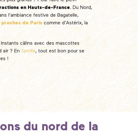
es plus grands ? Pour faire le plein
tractions en Hauts-de-France
. Du Nord,
ans l’ambiance festive de Bagatelle,
s
proches de Paris
comme d’Astérix, la
s, instants câlins avec des mascottes
d air ? En
famille
, tout est bon pour se
res !
favoris
ions du nord de la