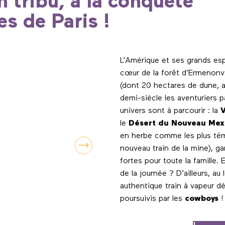
n tribu, à la conquête
es de Paris !
L’Amérique et ses grands es
cœur de la forêt d’Ermenonvi
(dont 20 hectares de dune, au
demi-siècle les aventuriers 
univers sont à parcourir : la
V
le
Désert du Nouveau Mex
en herbe comme les plus témé
nouveau train de la mine), ga
fortes pour toute la famille.
de la journée ? D’ailleurs, au 
authentique train à vapeur d
poursuivis par les
cowboys
!