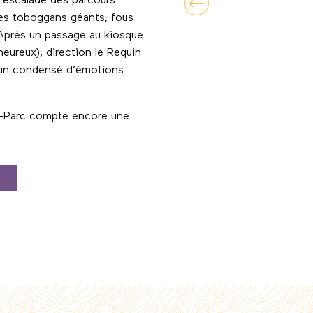
t, escalade des parcours
les toboggans géants, fous
 Après un passage au kiosque
eureux), direction le Requin
ir un condensé d’émotions
ita-Parc compte encore une