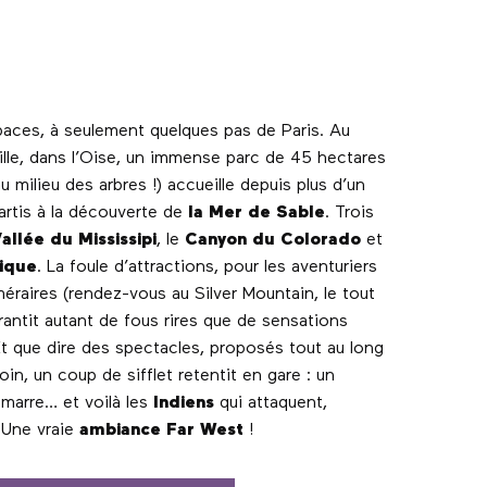
paces, à seulement quelques pas de Paris. Au
lle, dans l’Oise, un immense parc de 45 hectares
 milieu des arbres !) accueille depuis plus d’un
partis à la découverte de
la Mer de Sable
. Trois
allée du Mississipi
, le
Canyon du Colorado
et
ique
. La foule d’attractions, pour les aventuriers
raires (rendez-vous au Silver Mountain, le tout
rantit autant de fous rires que de sensations
 Et que dire des spectacles, proposés tout au long
loin, un coup de sifflet retentit en gare : un
émarre… et voilà les
Indiens
qui attaquent,
 Une vraie
ambiance Far West
!