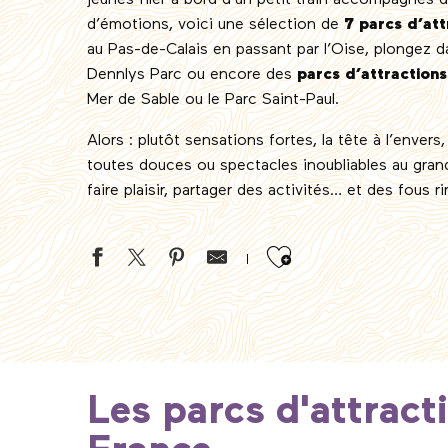
jeunes filer à bord d’un petit train accompagnés d
d’émotions, voici une sélection de
7 parcs d’at
au Pas-de-Calais en passant par l’Oise, plongez d
Dennlys Parc ou encore des
parcs d’attraction
Mer de Sable ou le Parc Saint-Paul.
Alors : plutôt sensations fortes, la tête à l’enver
toutes douces ou spectacles inoubliables au gran
faire plaisir, partager des activités… et des fous ri
Ajouter aux 
Les parcs d'attract