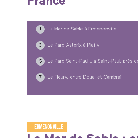
France
La Mer de Sable à Ermenonville
1
Le Parc Astérix à Plailly
3
Le Parc Saint-Paul... à Saint-Paul, près 
5
Le Fleury, entre Douai et Cambrai
7
Ermenonville