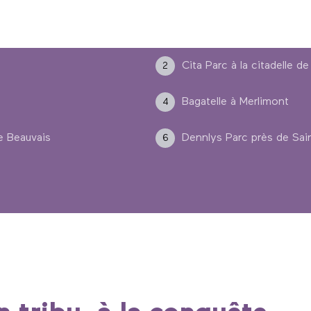
Cita Parc à la citadelle de 
2
Bagatelle à Merlimont
4
de Beauvais
Dennlys Parc près de Sa
6