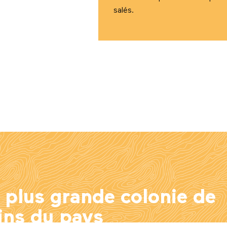
salés.
a plus grande colonie de
ins du pays