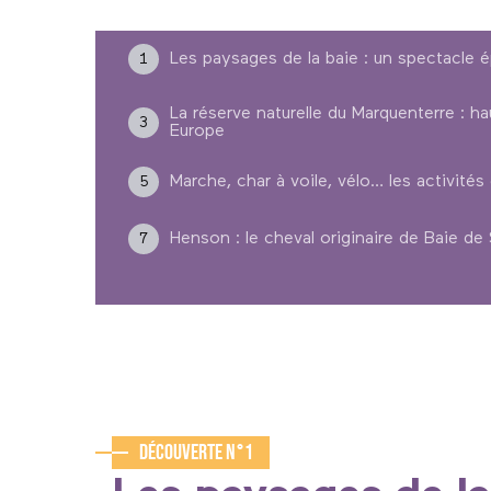
Les paysages de la baie : un spectacle 
1
La réserve naturelle du Marquenterre : hau
3
Europe
Marche, char à voile, vélo… les activités 
5
Henson : le cheval originaire de Baie 
7
Découverte n°1