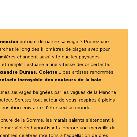
onnexion
entouré de nature sauvage ? Prenez une
archez le long des kilomètres de plages avec pour
s lumières changent aussi vite que les paysages
 et remplit l’estuaire à une vitesse déconcertante.
lexandre Dumas, Colette
… ces artistes renommés
ectacle incroyable des couleurs de la baie
.
dunes sauvages baignées par les vagues de la Manche
auteur. Scrutez tout autour de vous, respirez à pleins
sensation enivrante d’être seul au monde.
uchure de la Somme, les marais salants s’étendent à
 de mer violets hypnotisants. Encore une merveille de
ement les célèbres moutons à l’appellation de prés