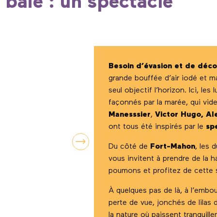
 baie : un spectacle
Besoin d’évasion et de déc
grande bouffée d’air iodé et m
seul objectif l’horizon. Ici, le
façonnés par la marée, qui vide
Manesssier
,
Victor Hugo, A
ont tous été inspirés par le
sp
Du côté de
Fort-Mahon
, les 
vous invitent à prendre de la h
poumons et profitez de cette 
À quelques pas de là, à l’embo
perte de vue, jonchés de lilas
la nature où paissent tranquill