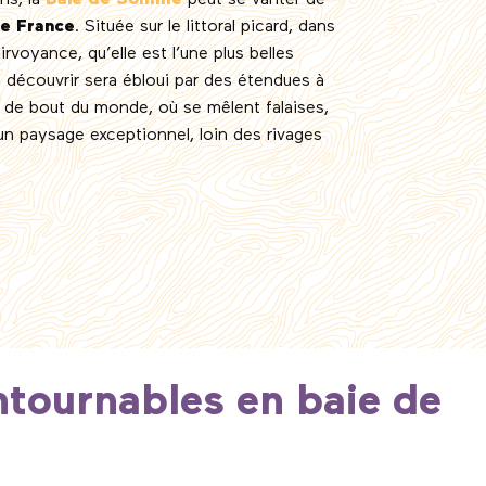
ns, la
Baie de Somme
peut se vanter de
de France
. Située sur le littoral picard, dans
airvoyance, qu’elle est l’une plus belles
 découvrir sera ébloui par des étendues à
 de bout du monde, où se mêlent falaises,
 un paysage exceptionnel, loin des rivages
favoris
ntournables en baie de