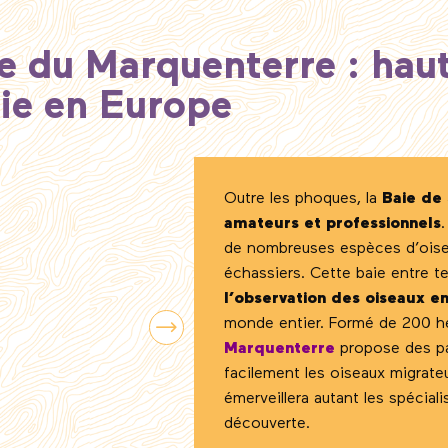
le du Marquenterre : hau
gie en Europe
Outre les phoques, la
Baie d
amateurs et professionnels
de nombreuses espèces d’oise
échassiers. Cette baie entre t
l’observation des oiseaux e
monde entier. Formé de 200 he
Marquenterre
propose des pa
facilement les oiseaux migrateu
émerveillera autant les spécial
découverte.