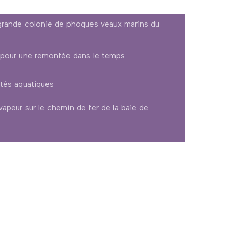
 grande colonie de phoques veaux marins du
s pour une remontée dans le temps
ités aquatiques
 vapeur sur le chemin de fer de la baie de