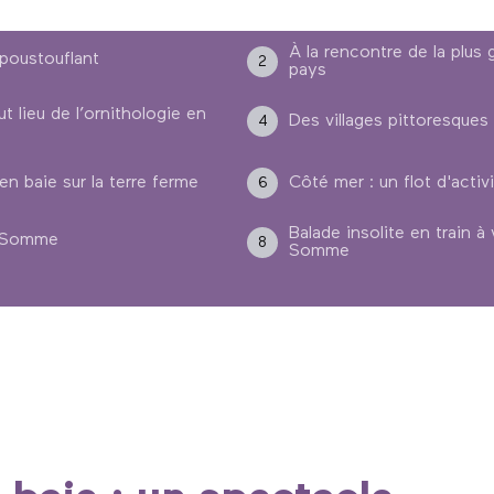
À la rencontre de la plus
époustouflant
2
pays
t lieu de l’ornithologie en
Des villages pittoresque
4
en baie sur la terre ferme
Côté mer : un flot d'activ
6
Balade insolite en train à
de Somme
8
Somme